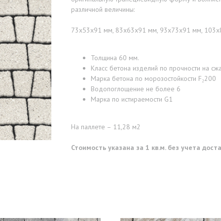
различной величины:
73х53х91 мм, 83х63х91 мм, 93х73х91 мм, 103х
Толщина 60 мм.
Класс бетона изделий по прочности на сжа
Марка бетона по морозостойкости F₂200
Водопоглощение не более 6
Марка по истираемости G1
На паллете – 11,28 м2
Стоимость указана за 1 кв.м. без учета дос