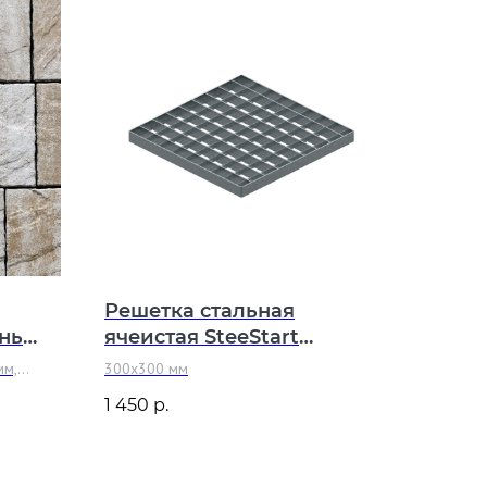
Решетка стальная
нь
ячеистая SteeStart
300х300 В125
мм,
300x300 мм
300 мм,
1 450
р.