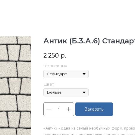
Антик (Б.3.А.6) Станда
2 250
р.
Коллекция
Цвет
Заказать
«Антик» - одна из самый необычных форм, про
оригинальную трапециевидную форму и волнисты