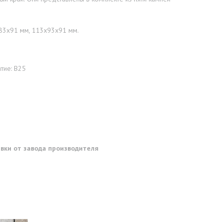
83х91 мм, 113х93х91 мм.
тие: В25
тавки от завода производителя