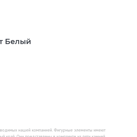
рт Белый
изводимых нашей компанией. Фигурные элементы имеют
й край. Они представлены в комплекте из пяти камней