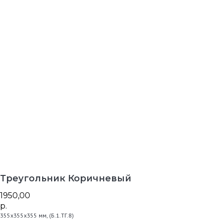
В каталог
Треугольник Коричневый
1950,00
р.
355х355х355 мм, (Б.1.ТГ.8)