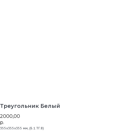
В каталог
Треугольник Белый
2000,00
р.
355х355х355 мм, (Б.1.ТГ.8)