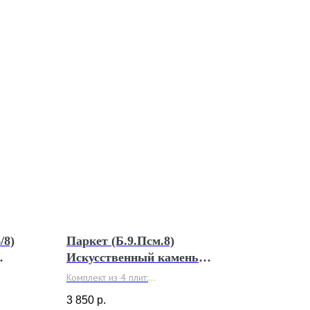
/8)
Паркет (Б.9.Псм.8)
Искусственный камень
Доломит
Комплект из 4 плит:
0х100 мм
480x160 мм, 360x160 мм, 480x110 мм,
3 850
р.
360x110 мм