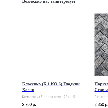
Возможно вас заинтересует
Классико (Б.1.КО.6) Гладкий
Паркет
Хаски
Стары
Комплект из 3 видов плит: 172х115,
Размер 
115х115 и 57х115 мм
Толщина 
2 700
р.
2 850
р
Толщина 60 мм