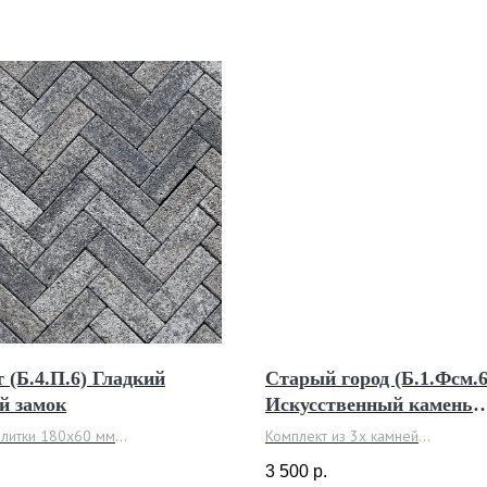
 (Б.4.П.6) Гладкий
Старый город (Б.1.Фсм.6
й замок
Искусственный камень
Степняк
плитки 180х60 мм
Комплект из 3х камней
60 мм.
260х160 мм / 160х160 мм / 16
.
3 500
р.
Толщина 60 мм или 80 мм