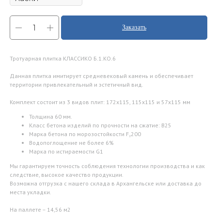
Заказать
Тротуарная плитка КЛАССИКО Б.1.КО.6
Данная плитка имитирует средневековый камень и обеспечивает
территории привлекательный и эстетичный вид.
Комплект состоит из 3 видов плит: 172х115, 115х115 и 57х115 мм
Толщина 60 мм.
Класс бетона изделий по прочности на сжатие: В25
Марка бетона по морозостойкости F₂200
Водопоглощение не более 6%
Марка по истираемости G1
Мы гарантируем точность соблюдения технологии производства и как
следствие, высокое качество продукции.
Возможна отгрузка с нашего склада в Архангельске или доставка до
места укладки.
На паллете – 14,56 м2