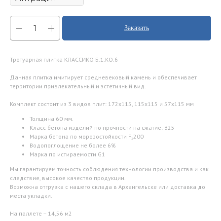
Заказать
Тротуарная плитка КЛАССИКО Б.1.КО.6
Данная плитка имитирует средневековый камень и обеспечивает
территории привлекательный и эстетичный вид.
Комплект состоит из 3 видов плит: 172х115, 115х115 и 57х115 мм
Толщина 60 мм.
Класс бетона изделий по прочности на сжатие: В25
Марка бетона по морозостойкости F₂200
Водопоглощение не более 6%
Марка по истираемости G1
Мы гарантируем точность соблюдения технологии производства и как
следствие, высокое качество продукции.
Возможна отгрузка с нашего склада в Архангельске или доставка до
места укладки.
На паллете – 14,56 м2