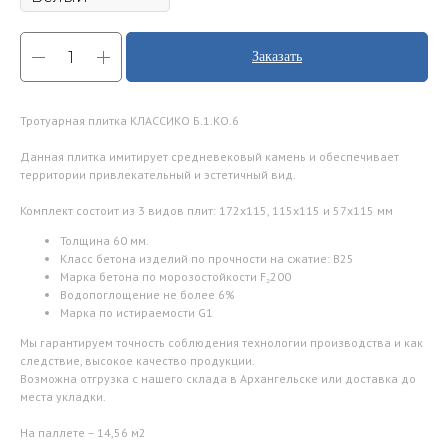
Заказать
Тротуарная плитка КЛАССИКО Б.1.КО.6
Данная плитка имитирует средневековый камень и обеспечивает
территории привлекательный и эстетичный вид.
Комплект состоит из 3 видов плит: 172х115, 115х115 и 57х115 мм
Толщина 60 мм.
Класс бетона изделий по прочности на сжатие: В25
Марка бетона по морозостойкости F₂200
Водопоглощение не более 6%
Марка по истираемости G1
Мы гарантируем точность соблюдения технологии производства и как
следствие, высокое качество продукции.
Возможна отгрузка с нашего склада в Архангельске или доставка до
места укладки.
На паллете – 14,56 м2