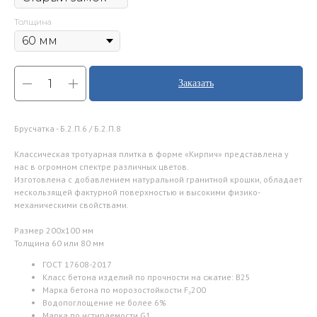
Толщина
Заказать
Брусчатка - Б.2.П.6 / Б.2.П.8
Классическая тротуарная плитка в форме «Кирпич» представлена у
нас в огромном спектре различных цветов.
Изготовлена с добавлением натуральной гранитной крошки, обладает
нескользящей фактурной поверхностью и высокими физико-
механическими свойствами.
Размер 200x100 мм
Толщина 60 или 80 мм
ГОСТ 17608-2017
Класс бетона изделий по прочности на сжатие: В25
Марка бетона по морозостойкости F₂200
Водопоглощение не более 6%
Марка по истираемости G1