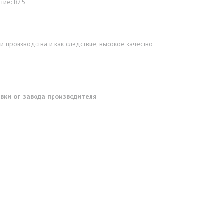
тие: В25
 производства и как следствие, высокое качество
тавки от завода производителя