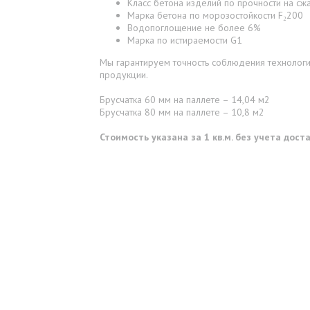
Класс бетона изделий по прочности на сжа
Марка бетона по морозостойкости F₂200
Водопоглощение не более 6%
Марка по истираемости G1
Мы гарантируем точность соблюдения технологии
продукции.
Брусчатка 60 мм на паллете – 14,04 м2
Брусчатка 80 мм на паллете – 10,8 м2
Стоимость указана за 1 кв.м. без учета дос