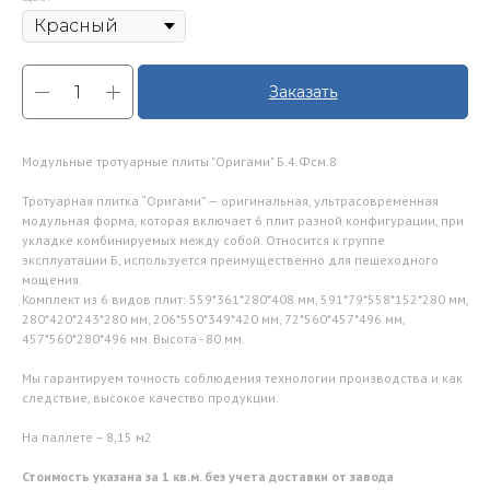
Заказать
Модульные тротуарные плиты "Оригами" Б.4.Фсм.8
Тротуарная плитка “Оригами” — оригинальная, ультрасовременная
модульная форма, которая включает 6 плит разной конфигурации, при
укладке комбинируемых между собой. Относится к группе
эксплуатации Б, используется преимущественно для пешеходного
мощения.
Комплект из 6 видов плит: 559*361*280*408 мм, 591*79*558*152*280 мм,
280*420*243*280 мм, 206*550*349*420 мм, 72*560*457*496 мм,
457*560*280*496 мм. Высота - 80 мм.
Мы гарантируем точность соблюдения технологии производства и как
следствие, высокое качество продукции.
На паллете – 8,15 м2
Стоимость указана за 1 кв.м. без учета доставки от завода