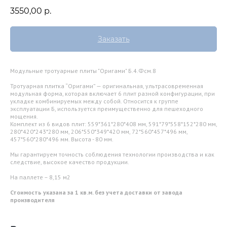
3550,00
р.
Заказать
Модульные тротуарные плиты "Оригами" Б.4.Фсм.8
Тротуарная плитка “Оригами” — оригинальная, ультрасовременная
модульная форма, которая включает 6 плит разной конфигурации, при
укладке комбинируемых между собой. Относится к группе
эксплуатации Б, используется преимущественно для пешеходного
мощения.
Комплект из 6 видов плит: 559*361*280*408 мм, 591*79*558*152*280 мм,
280*420*243*280 мм, 206*550*349*420 мм, 72*560*457*496 мм,
457*560*280*496 мм. Высота - 80 мм.
Мы гарантируем точность соблюдения технологии производства и как
следствие, высокое качество продукции.
На паллете – 8,15 м2
Стоимость указана за 1 кв.м. без учета доставки от завода
производителя