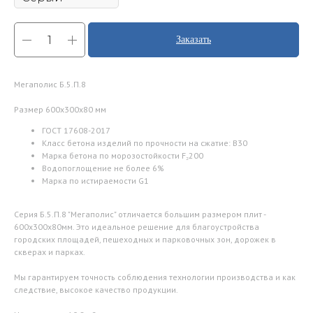
Заказать
Мегаполис Б.5.П.8
Размер 600x300x80 мм
ГОСТ 17608-2017
Класс бетона изделий по прочности на сжатие: B30
Марка бетона по морозостойкости F₂200
Водопоглощение не более 6%
Марка по истираемости G1
Серия Б.5.П.8 "Мегаполис" отличается большим размером плит -
600х300х80мм. Это идеальное решение для благоустройства
городских площадей, пешеходных и парковочных зон, дорожек в
скверах и парках.
Мы гарантируем точность соблюдения технологии производства и как
следствие, высокое качество продукции.