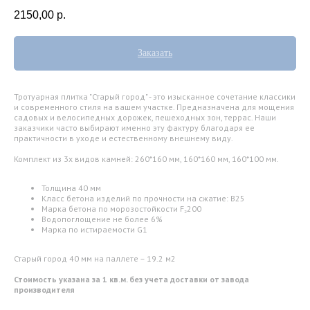
2150,00
р.
Заказать
Тротуарная плитка "Старый город" - это изысканное сочетание классики
и современного стиля на вашем участке. Предназначена для мощения
садовых и велосипедных дорожек, пешеходных зон, террас. Наши
заказчики часто выбирают именно эту фактуру благодаря ее
практичности в уходе и естественному внешнему виду.
Комплект из 3х видов камней: 260*160 мм, 160*160 мм, 160*100 мм.
Толщина 40 мм
Класс бетона изделий по прочности на сжатие: В25
Марка бетона по морозостойкости F₂200
Водопоглощение не более 6%
Марка по истираемости G1
Старый город 40 мм на паллете – 19.2 м2
Стоимость указана за 1 кв.м. без учета доставки от завода
производителя