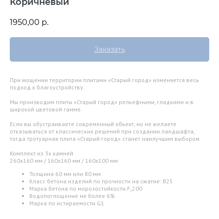
Коричневый
1950,00
р.
Заказать
При мощении территории плитами «Старый город» изменяется весь
подход к благоустройству.
Мы производим плиты «Старый город» рельефными, гладкими и в
широкой цветовой гамме.
Если вы обустраиваете современный объект, но не желаете
отказываться от классических решений при создании ландшафта,
тогда тротуарная плита «Старый город» станет наилучшим выбором.
Комплект из 3х камней
260х160 мм / 160х160 мм / 160х100 мм
Толщина 60 мм или 80 мм
Класс бетона изделий по прочности на сжатие: В25
Марка бетона по морозостойкости F₂200
Водопоглощение не более 6%
Марка по истираемости G1