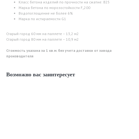
Класс бетона изделий по прочности на сжатие: В25
Марка бетона по морозостойкости F₂200
Водопоглощение не более 6%
Марка по истираемости G1
Старый город 60 мм на паллете – 13,2 м2
Старый город 80 мм на паллете – 10,9 м2
Стоимость указана за 1 кв.м. без учета доставки от завода
производителя
Возможно вас заинтересует