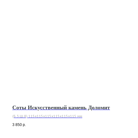
Соты Искусственный камень Доломит
(Б.3.Ш.8) 115х115х115х115х115х115 мм
3 850
р.