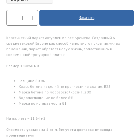
Заказать
Классический паркет актуален во все времена. Созданный в
средневековой Европе как способ напольного покрытия жилых
помещений, паркет обретает новую жизнь, воплотившись в
современной тротуарной плитке.
Размер 180х60 мм
Толщина 60 мм
Класс бетона изделий по прочности на сжатие: В25
Марка бетона по морозостойкости F₂200
Водопоглощение не более 6%
Марка по истираемости G1
На паллете – 11,64 м2
Стоимость указана за 1 кв.м. без учета доставки от завода
производителя