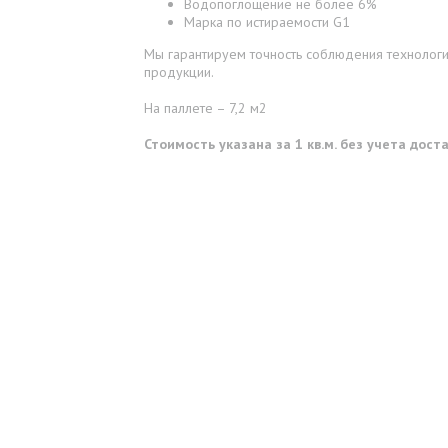
Водопоглощение не более 6%
Марка по истираемости G1
Мы гарантируем точность соблюдения технологии
продукции.
На паллете – 7,2 м2
Стоимость указана за 1 кв.м. без учета дос