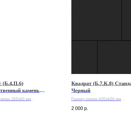
 (Б.4.П.6)
Квадрат (Б.7.К.8) Станд
ственный камень
Черный
ит
плитки 180х60 мм
Размер плитки 600x600 мм
60 мм.
Толщина 80 мм
.
2 000
р.