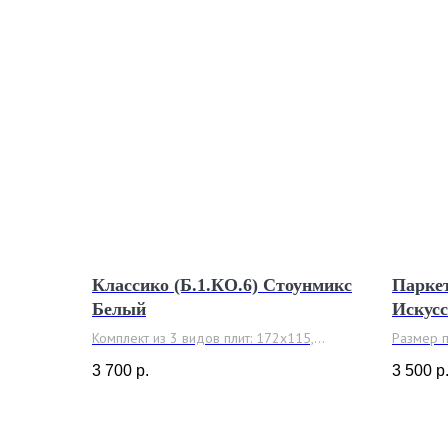
Классико (Б.1.КО.6) Стоунмикс
Паркет
Белый
Искус
Долом
Комплект из 3 видов плит: 172х115,
Размер 
115х115 и 57х115 мм
Толщина 
3 700
р.
3 500
р
Толщина 60 мм