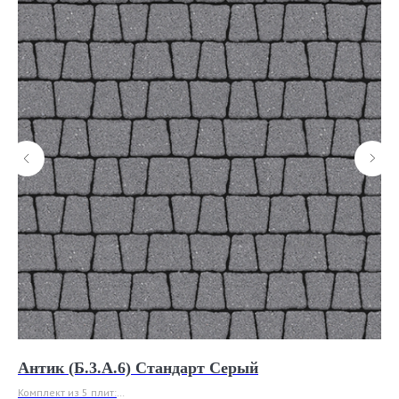
Антик (Б.3.А.6) Стандарт Серый
Ме
Комплект из 5 плит:
(Б.