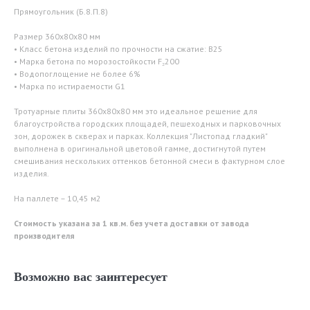
Прямоугольник (Б.8.П.8)
Размер 360х80х80 мм
• Класс бетона изделий по прочности на сжатие: B25
• Марка бетона по морозостойкости F₂200
• Водопоглощение не более 6%
• Марка по истираемости G1
Тротуарные плиты 360х80х80 мм это идеальное решение для
благоустройства городских площадей, пешеходных и парковочных
зон, дорожек в скверах и парках. Коллекция "Листопад гладкий"
выполнена в оригинальной цветовой гамме, достигнутой путем
смешивания нескольких оттенков бетонной смеси в фактурном слое
изделия.
На паллете – 10,45 м2
Стоимость указана за 1 кв.м. без учета доставки от завода
производителя
Возможно вас заинтересует