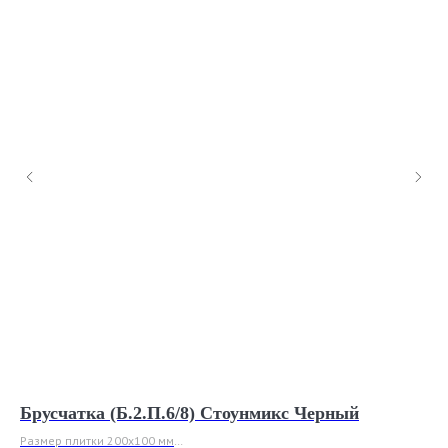
Брусчатка (Б.2.П.6/8) Стоунмикс Черный
Кв
Ш
Размер плитки 200x100 мм