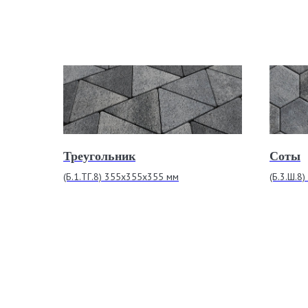
Треугольник
Соты
(Б.1.ТГ.8) 355х355х355 мм
(Б.3.Ш.