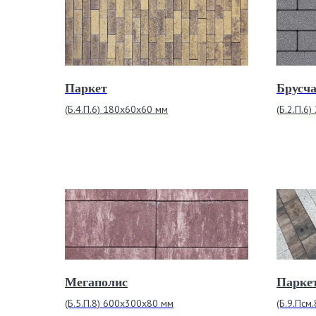
Паркет
Брусч
(Б.4.П.6) 180x60х60 мм
(Б.2.П.6
Мегаполис
Парке
(Б.5.П.8) 600х300х80 мм
(Б.9.Псм