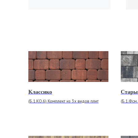
Классико
Стары
(Б.1.КО.6) Комплект из 3х видов плит
(Б.1.Фсм