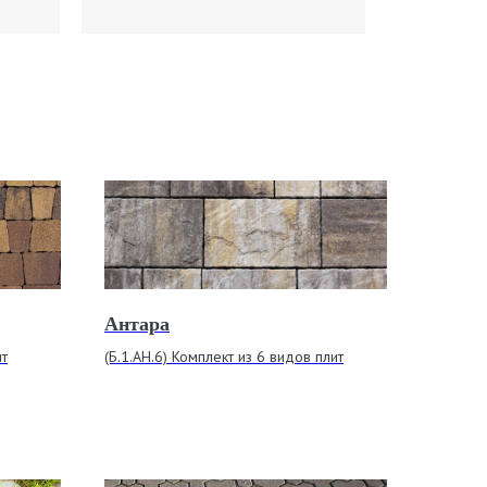
Антара
ит
(Б.1.АН.6) Комплект из 6 видов плит