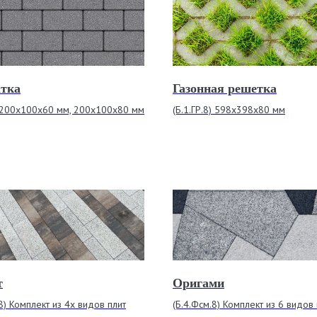
атка
Газонная решетка
) 200х100х60 мм, 200х100х80 мм
(Б.1.ГР.8) 598х398х80 мм
т
Оригами
.8) Комплект из 4х видов плит
(Б.4.Фсм.8) Комплект из 6 видов 