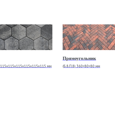
Прямоугольник
8) 115х115х115х115х115х115 мм
(Б.8.П.8) 360×80×80 мм