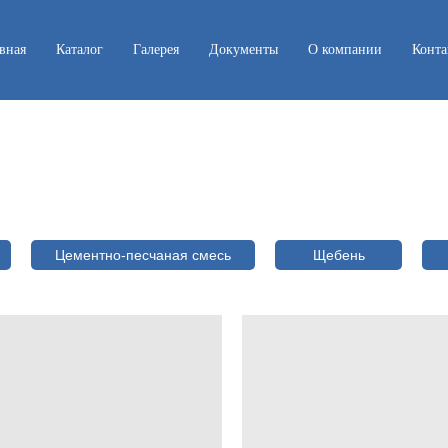
вная
Каталог
Галерея
Документы
О компании
Конта
Цементно-песчаная смесь
Щебень