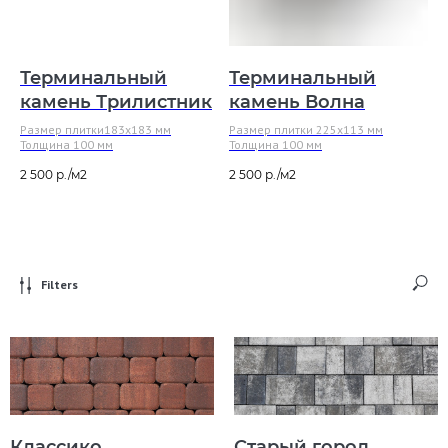
Терминальный
Терминальный
камень Трилистник​
камень Волна
Размер плитки183х183 мм
Размер плитки 225х113 мм
Толщина 100 мм
Толщина 100 мм
2 500
р.
2 500
р.
Filters
Классико
Старый город