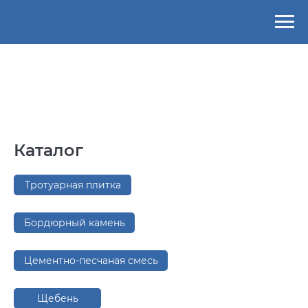
Каталог
Тротуарная плитка
Бордюрный камень
Цементно-песчаная смесь
Щебень