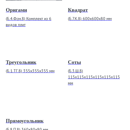
Оригами
Квадрат
(Б.4.Фсм.8) Комплект из 6
(Б.7.К.8) 600х600х80 мм
видов плит
Треугольник
Соты
(Б.1.ТГ.8) 355х355х355 мм
(Б.3.Ш.8)
115х115х115х115х115х115
мм
Прямоугольник
(Б.8.П.8) 360×80×80 мм