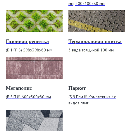
мм, 200х100х80 мм
Газонная решетка
Терминальная плитка
(Б.1.ГР.8) 598х398х80 мм
3 вида толщиной 100 мм
Мегаполис
Паркет
(Б.5.П.8) 600х300х80 мм
(Б.9.Псм.8) Комплект из 4х
видов плит