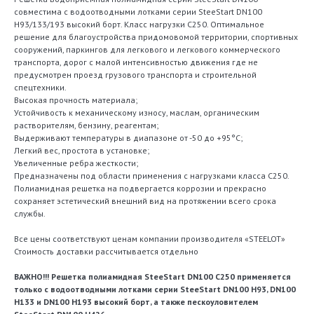
совместима с водоотводными лотками серии SteeStart DN100
Н93/133/193 высокий борт. Класс нагрузки С250. Оптимальное
решение для благоустройства придомовомой территории, спортивных
сооружений, паркингов для легкового и легкового коммерческого
транспорта, дорог с малой интенсивностью движения где не
предусмотрен проезд грузового транспорта и строительной
спецтехники.
Высокая прочность материала;
Устойчивость к механическому износу, маслам, органическим
растворителям, бензину, реагентам;
Выдерживают температуры в диапазоне от -50 до +95°С;
Легкий вес, простота в установке;
Увеличенные ребра жесткости;
Предназначены под области применения с нагрузками класса С250.
Полиамидная решетка на подвергается коррозии и прекрасно
сохраняет эстетический внешний вид на протяжении всего срока
службы.
Все цены соответствуют ценам компании производителя «STEELOT»
Стоимость доставки рассчитывается отдельно
ВАЖНО!!! Решетка полиамидная SteeStart DN100 C250 применяется
только с водоотводными лотками серии SteeStart DN100 H93, DN100
Н133 и DN100 Н193 высокий борт, а также пескоуловителем