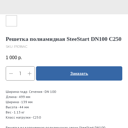
Решетка полиамидная SteeStart DN100 C250
SKU:
Р1018AС
1 000
р.
Заказать
Ширина гидр. Сечения - DN 100
Длина - 499 мм
Ширина - 139 мм
Высота - 44 мм
Вес - 1.13 кг
Класс нагрузки - С250
Решетка водоприемная полиамидная серии SteeStart DN100